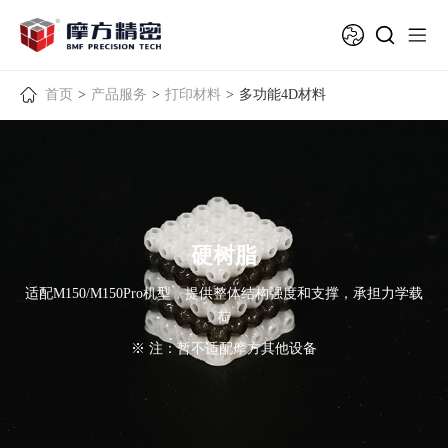
首页
>
产品服务
>
打印材料
>
多功能4D材料
硬树脂
适配M150/M150Pro机型，提供整体结构强度和支撑，承担力学载
荷
※ 注：暂不适配摩方其他设备