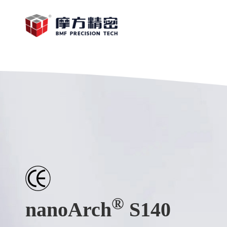
®
nanoArch
S140