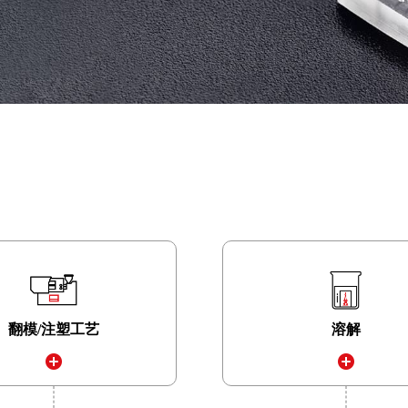
翻模/注塑工艺
溶解