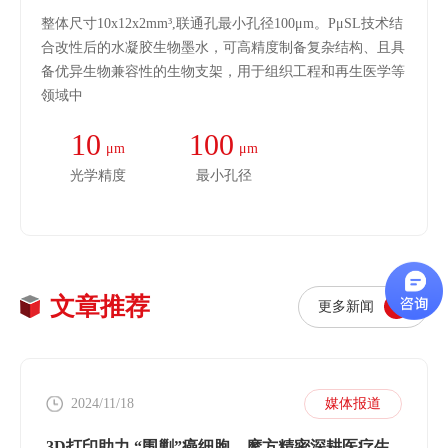
整体尺寸10x12x2mm³,联通孔最小孔径100μm。PμSL技术结
合改性后的水凝胶生物墨水，可高精度制备复杂结构、且具
备优异生物兼容性的生物支架，用于组织工程和再生医学等
领域中
10
100
μm
μm
光学精度
最小孔径
文章推荐
更多新闻
2024/11/18
媒体报道
3D打印助力 “围剿”癌细胞，摩方精密深耕医疗生