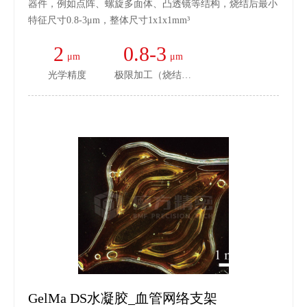
器件，例如点阵、螺旋多面体、凸透镜等结构，烧结后最小
特征尺寸0.8-3μm，整体尺寸1x1x1mm³
2
0.8-3
μm
μm
光学精度
极限加工（烧结后）
GelMa DS水凝胶_血管网络支架