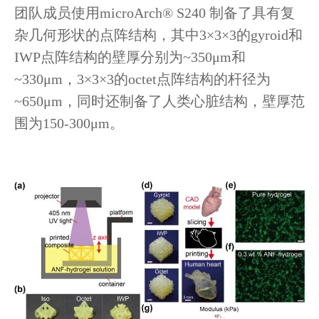
团队成员使用microArch® S240 制备了具有复
杂几何形状的点阵结构，其中3×3×3的gyroid和
IWP点阵结构的壁厚分别为~350μm和
~330μm，3×3×3的octet点阵结构的杆径为
~650μm，同时还制备了人类心脏结构，壁厚范
围为150-300μm。