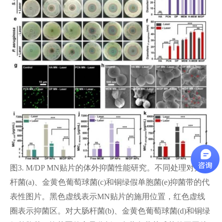
图3. M/DP MN贴片的体外抑菌性能研究。不同处理对大肠
杆菌(a)、金黄色葡萄球菌(c)和铜绿假单胞菌(e)抑菌带的代
表性图片。黑色虚线表示MN贴片的施用位置，红色虚线
圈表示抑菌区。对大肠杆菌(b)、金黄色葡萄球菌(d)和铜绿