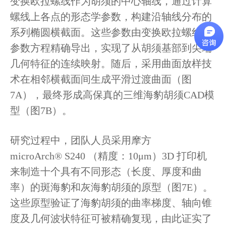
变换欧拉螺线作为胡须的中心轴线，通过计算
螺线上各点的形态学参数，构建沿轴线分布的
系列椭圆横截面。这些参数由变换欧拉螺线的
参数方程精确导出，实现了从胡须基部到尖端
几何特征的连续映射。随后，采用曲面放样技
术在相邻横截面间生成平滑过渡曲面（图
7A），最终形成高保真的三维海豹胡须CAD模
型（图7B）。
研究过程中，团队人员采用摩方
microArch® S240 （精度：10μm）3D 打印机
来制造十个具有不同形态（长度、厚度和曲
率）的斑海豹和灰海豹胡须的原型（图7E）。
这些原型验证了海豹胡须的曲率梯度、轴向锥
度及几何波状特征可被精确复现，由此证实了