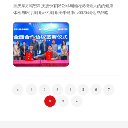
重庆摩方精密科技股份有限公司与国内规模最大的的健康
体检与医疗集团天亿集团/美年健康(sz002044)达成战略合
作
«
1
2
3
4
5
6
7
8
9
»