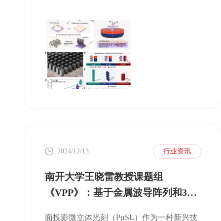
执行多种任务。这些微型机器人具备自我攀
爬、跨越障碍、自我投掷、举起障碍物、货
物运输、接线与断开、液态金属形状修改、
管道疏通以及生物体引导等多重能力。
2024/12/13
行业资讯
南开大学王晓雷教授课题组
《VPP》：基于金属波导阵列和3D
打印结构的即插即用太赫兹多功能
面投影微立体光刻（PμSL）作为一种新兴技