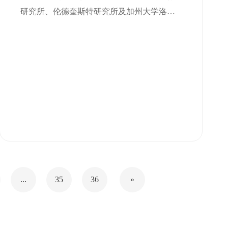
药物输送
研究所、伦德奎斯特研究所及加州大学洛杉
矶分校医疗中心等国际知名研究机构的团
队，运用摩方精密微立体面投影（PμSL）光
刻3D打印技术，成功研制了一种新型带倒钩
侧孔的输液口导管
...
35
36
»