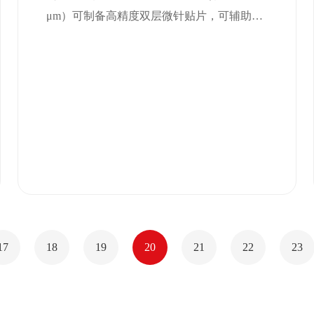
用于加速糖尿病伤口愈合
μm）可制备高精度双层微针贴片，可辅助验
证这种时空响应性的双层微针贴片设计，使
得治疗更加精准高效，能够在伤口处快速发
挥作用，加速愈合进程。
17
18
19
20
21
22
23