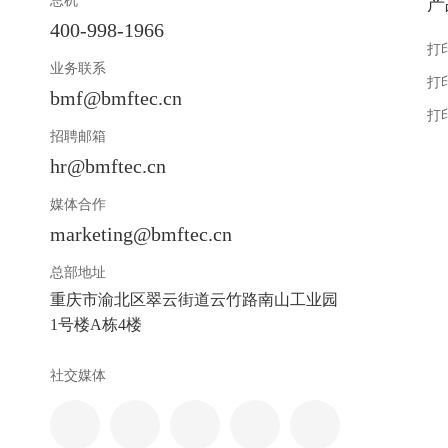
总机
产
400-998-1966
打
业务联系
打
bmf@bmftec.cn
打
招聘邮箱
hr@bmftec.cn
媒体合作
marketing@bmftec.cn
总部地址
重庆市渝北区翠云街道云竹路南山工业园
1号楼A栋4楼
社交媒体