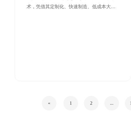
超器件
术，凭借其定制化、快速制造、低成本大成
型面积和高加工精度的优势，成为制造大尺
寸、高精度太赫兹超器件的理想选择。
«
1
2
...