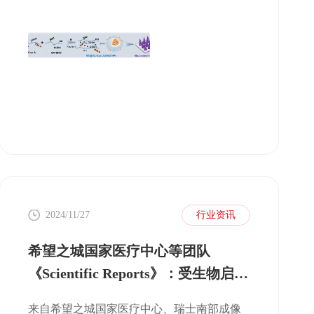
该微针贴片（RE@SA-Con A/SNO MNs）是
利用摩方精密 microArch® S240 （精度：10
μm）3D打印设备加工模具后经PDMS翻模制
备而成的。
2024/11/27
行业资讯
希望之城国家医疗中心等团队
《Scientific Reports》：受生物启发
瘤内输液口导管改善肝脏中的局部
来自希望之城国家医疗中心、瑞士南部成像