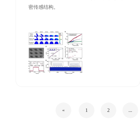
动脉硬化中的应用
密传感结构。
«
1
2
...