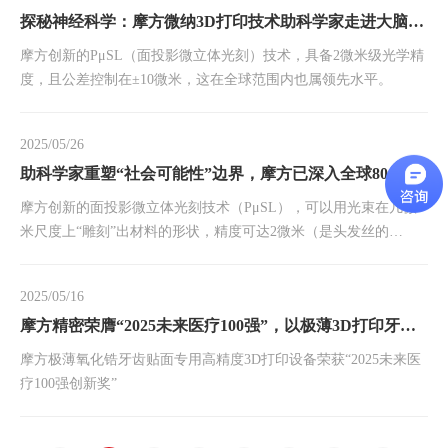
探秘神经科学：摩方微纳3D打印技术助科学家走进大脑深处
摩方创新的PμSL（面投影微立体光刻）技术，具备2微米级光学精
度，且公差控制在±10微米，这在全球范围内也属领先水平。
2025/05/26
助科学家重塑“社会可能性”边界，摩方已深入全球800多家科研院所
摩方创新的面投影微立体光刻技术（PμSL），可以用光束在几微
米尺度上“雕刻”出材料的形状，精度可达2微米（是头发丝的
1/40），并兼具高标准公差控制力。
2025/05/16
摩方精密荣膺“2025未来医疗100强”，以极薄3D打印牙齿贴面引领齿科精密制造新变革
摩方极薄氧化锆牙齿贴面专用高精度3D打印设备荣获“2025未来医
疗100强创新奖”