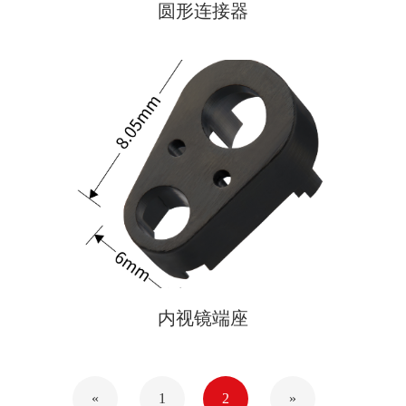
圆形连接器
内视镜端座
«
1
2
»