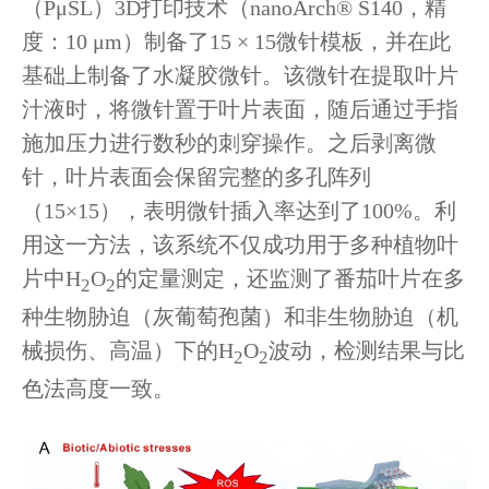
（PμSL）3D打印技术（nanoArch® S140，精
度：10 μm）制备了15 × 15微针模板，并在此
基础上制备了水凝胶微针。该微针在提取叶片
汁液时，将微针置于叶片表面，随后通过手指
施加压力进行数秒的刺穿操作。之后剥离微
针，叶片表面会保留完整的多孔阵列
（15×15），表明微针插入率达到了100%。利
用这一方法，该系统不仅成功用于多种植物叶
片中
H
O
的定量测定，还监测了番茄叶片在多
2
2
种生物胁迫（灰葡萄孢菌）和非生物胁迫（机
械损伤、高温）下的
H
O
波动，检测结果与比
2
2
色法高度一致。