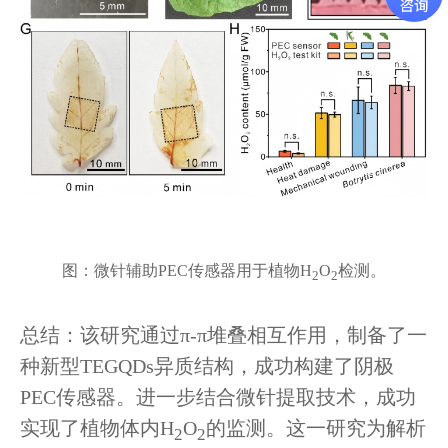
图：微针辅助PEC传感器用于植物
H
O
检测。
2
2
总结：该研究通过π-π堆叠相互作用，制备了一
种新型TEGQDs异质结构，成功构建了阴极
PEC传感器。进一步结合微针提取技术，成功
实现了植物体内
H
O
的监测。这一研究为解析
2
2